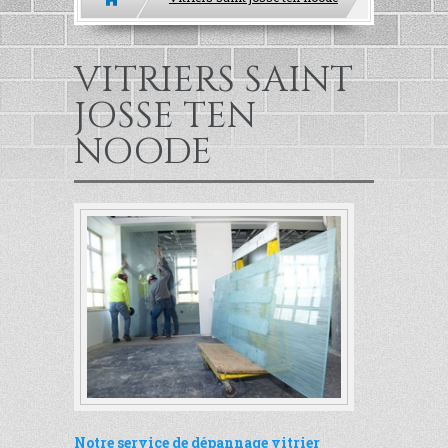
NOS SERVICES
VITRIERS SAINT
RÉALISATIONS
JOSSE TEN
CONTACTS
NOODE
RECRUTEMENT
Notre service de dépannage vitrier