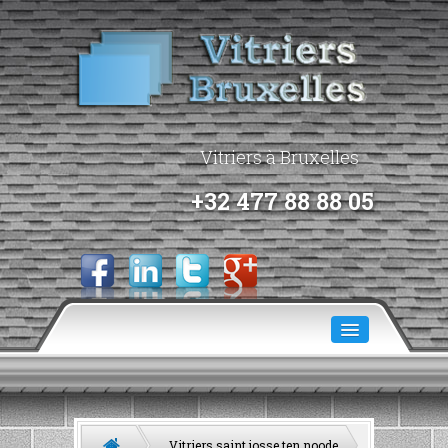
Vitriers à Bruxelles
+32 477 88 88 05
ACCUEIL
A PROPOS
Vitriers saint josse ten noode